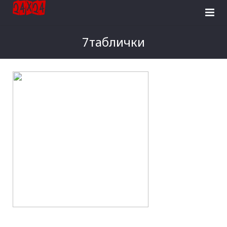
Головна
7таблички
Розробка сайтів
Реклама в Facebook
Інтернет-магазини
Логотипи
Контакти