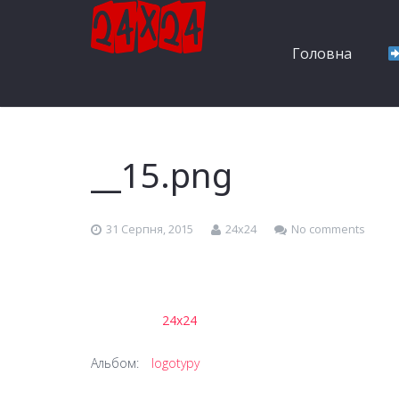
Головна
__15.png
31 Серпня, 2015
24x24
No comments
24x24
Альбом:
logotypy