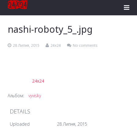
Головна
nashi-roboty_5_.jpg
Розробка сайтів
28 Липня, 2015
24x24
No comments
Реклама в Facebook
Інтернет-магазини
Логотипи
24x24
Контакти
Альбом:
vyvisky
DETAILS
Uploaded
28 Липня, 2015