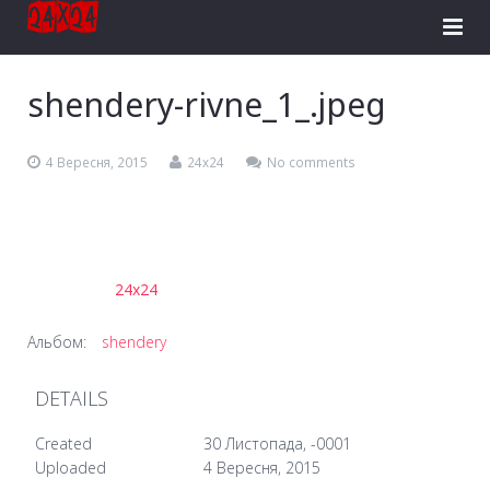
Головна
shendery-rivne_1_.jpeg
Розробка сайтів
4 Вересня, 2015
24x24
No comments
Реклама в Facebook
Інтернет-магазини
Логотипи
24x24
Контакти
Альбом:
shendery
DETAILS
Created
30 Листопада, -0001
Uploaded
4 Вересня, 2015