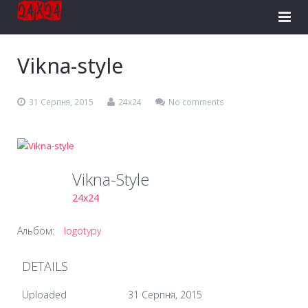
Головна
Vikna-style
Розробка сайтів
31 Серпня, 2015
24x24
No comments
Реклама в Facebook
Інтернет-магазини
Vikna-Style
Логотипи
24x24
Контакти
Альбом:
logotypy
DETAILS
Uploaded
31 Серпня, 2015